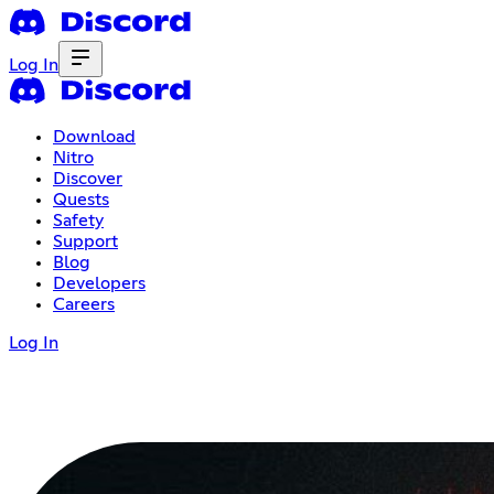
Log In
Download
Nitro
Discover
Quests
Safety
Support
Blog
Developers
Careers
Log In