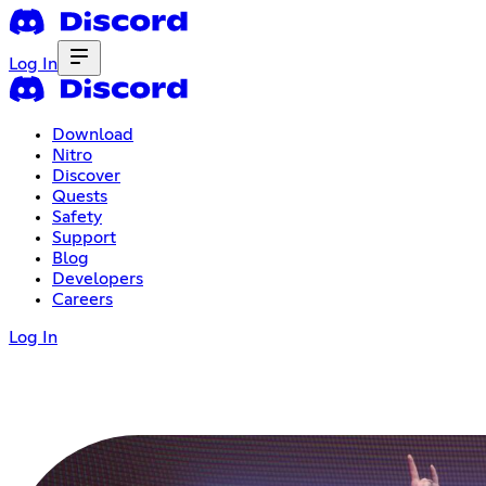
Log In
Download
Nitro
Discover
Quests
Safety
Support
Blog
Developers
Careers
Log In