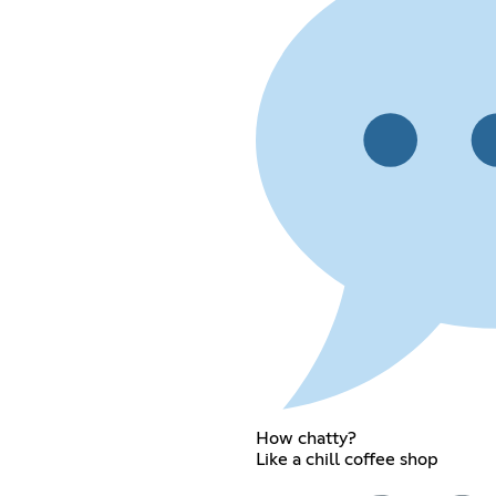
How chatty?
Like a chill coffee shop