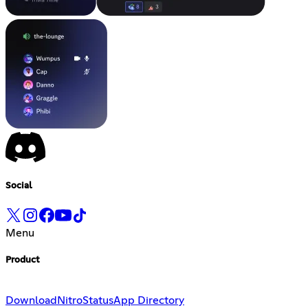
Social
Menu
Product
Download
Nitro
Status
App Directory