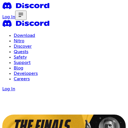
Log In
Download
Nitro
Discover
Quests
Safety
Support
Blog
Developers
Careers
Log In