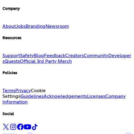
Company
About
Jobs
Branding
Newsroom
Resources
Support
Safety
Blog
Feedback
Creators
Community
Developer
s
Quests
Official 3rd Party Merch
Policies
Terms
Privacy
Cookie
Settings
Guidelines
Acknowledgements
Licenses
Company
Information
Social