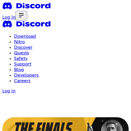
Log In
Download
Nitro
Discover
Quests
Safety
Support
Blog
Developers
Careers
Log In