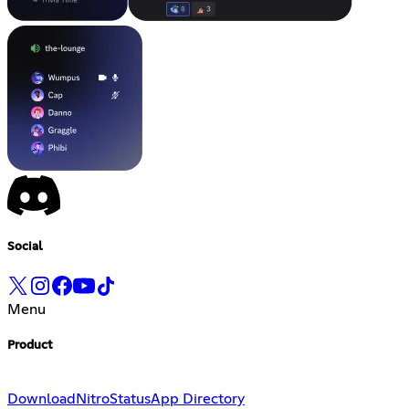
Social
Menu
Product
Download
Nitro
Status
App Directory