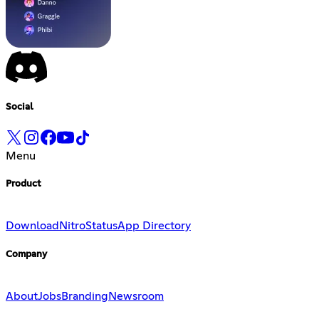
Social
Menu
Product
Download
Nitro
Status
App Directory
Company
About
Jobs
Branding
Newsroom