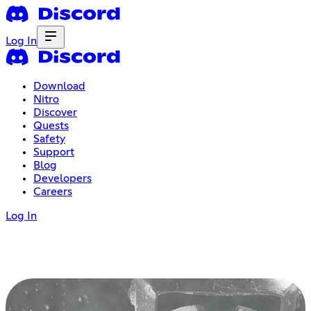
Log In
Download
Nitro
Discover
Quests
Safety
Support
Blog
Developers
Careers
Log In