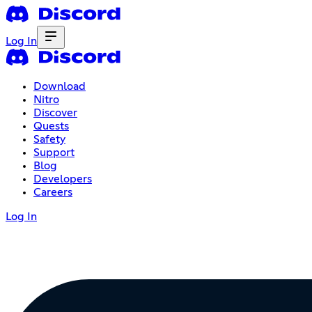
Log In
Download
Nitro
Discover
Quests
Safety
Support
Blog
Developers
Careers
Log In