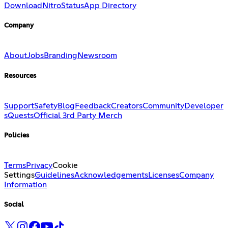
Download
Nitro
Status
App Directory
Company
About
Jobs
Branding
Newsroom
Resources
Support
Safety
Blog
Feedback
Creators
Community
Developer
s
Quests
Official 3rd Party Merch
Policies
Terms
Privacy
Cookie
Settings
Guidelines
Acknowledgements
Licenses
Company
Information
Social