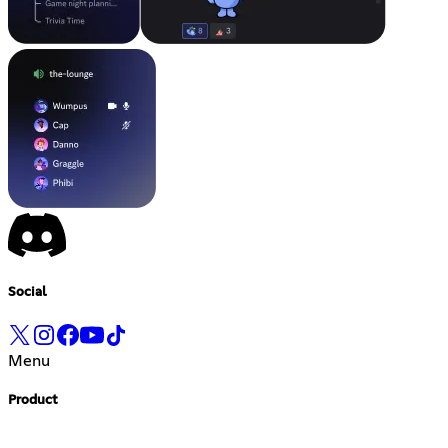
Social
Menu
Product