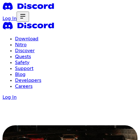
Log In
Download
Nitro
Discover
Quests
Safety
Support
Blog
Developers
Careers
Log In