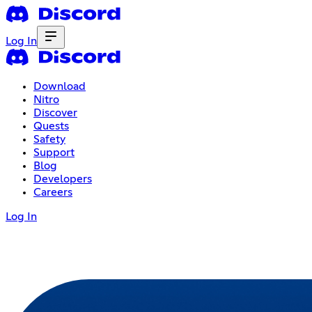
Log In
Download
Nitro
Discover
Quests
Safety
Support
Blog
Developers
Careers
Log In