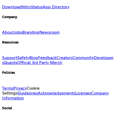
Download
Nitro
Status
App Directory
Company
About
Jobs
Branding
Newsroom
Resources
Support
Safety
Blog
Feedback
Creators
Community
Developer
s
Quests
Official 3rd Party Merch
Policies
Terms
Privacy
Cookie
Settings
Guidelines
Acknowledgements
Licenses
Company
Information
Social