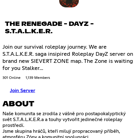
THE RENEGADE - DAYZ -
S.T.A.L.K.E.R.
Join our survival roleplay journey. We are
S.T.A.L.K.E.R. saga insipired Roleplay DayZ server on
brand new SIEVERT ZONE map. The Zone is waiting
for you Stalker...
301 Online
1,139 Members
Join Server
ABOUT
Naše komunita se zrodila z vášně pro postapokalyptický
svět S.T.A.L.K.E.R.a a touhy vytvořit jedinečné roleplay
prostředí.
Jsme skupina hráčů, kteří milují propracovaný příběh,
atmosféru Zóny a komunitní spolupráci.