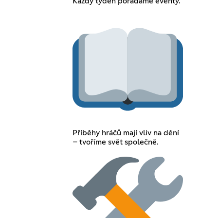
Každý týden pořádáme eventy.
Příběhy hráčů mají vliv na dění
– tvoříme svět společně.