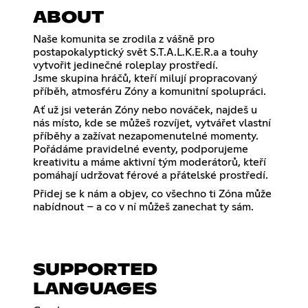
ABOUT
Naše komunita se zrodila z vášně pro
postapokalyptický svět S.T.A.L.K.E.R.a a touhy
vytvořit jedinečné roleplay prostředí.
Jsme skupina hráčů, kteří milují propracovaný
příběh, atmosféru Zóny a komunitní spolupráci.
Ať už jsi veterán Zóny nebo nováček, najdeš u
nás místo, kde se můžeš rozvíjet, vytvářet vlastní
příběhy a zažívat nezapomenutelné momenty.
Pořádáme pravidelné eventy, podporujeme
kreativitu a máme aktivní tým moderátorů, kteří
pomáhají udržovat férové a přátelské prostředí.
Přidej se k nám a objev, co všechno ti Zóna může
nabídnout – a co v ní můžeš zanechat ty sám.
SUPPORTED
LANGUAGES