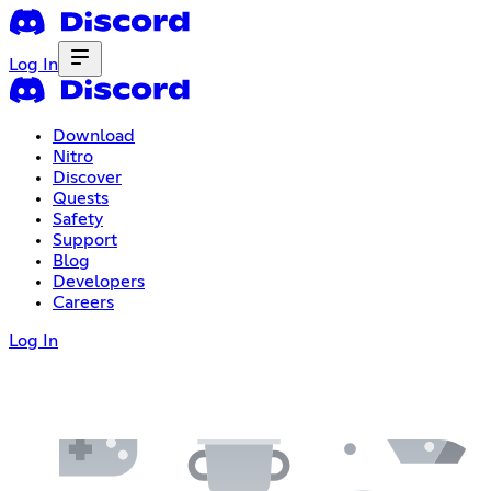
Log In
Download
Nitro
Discover
Quests
Safety
Support
Blog
Developers
Careers
Log In