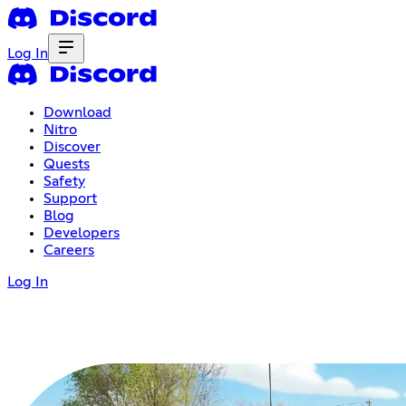
Log In
Download
Nitro
Discover
Quests
Safety
Support
Blog
Developers
Careers
Log In