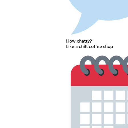
How chatty?
Like a chill coffee shop