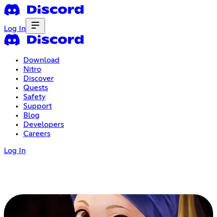
Log In
Download
Nitro
Discover
Quests
Safety
Support
Blog
Developers
Careers
Log In