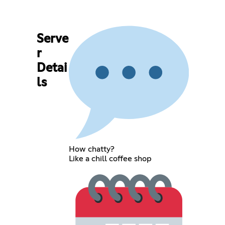
Serve
r
Detai
ls
How chatty?
Like a chill coffee shop