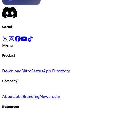
Social
Menu
Product
Download
Nitro
Status
App Directory
Company
About
Jobs
Branding
Newsroom
Resources