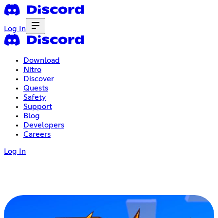
Log In
Download
Nitro
Discover
Quests
Safety
Support
Blog
Developers
Careers
Log In