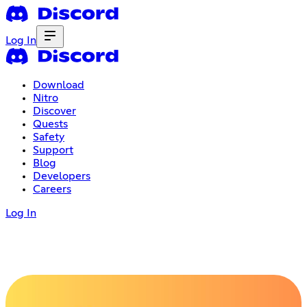
Log In
Download
Nitro
Discover
Quests
Safety
Support
Blog
Developers
Careers
Log In