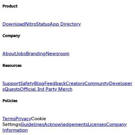
Product
Download
Nitro
Status
App Directory
Company
About
Jobs
Branding
Newsroom
Resources
Support
Safety
Blog
Feedback
Creators
Community
Developer
s
Quests
Official 3rd Party Merch
Policies
Terms
Privacy
Cookie
Settings
Guidelines
Acknowledgements
Licenses
Company
Information