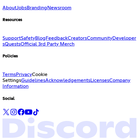
About
Jobs
Branding
Newsroom
Resources
Support
Safety
Blog
Feedback
Creators
Community
Developer
s
Quests
Official 3rd Party Merch
Policies
Terms
Privacy
Cookie
Settings
Guidelines
Acknowledgements
Licenses
Company
Information
Social