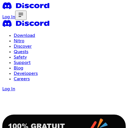
Log In
Download
Nitro
Discover
Quests
Safety
Support
Blog
Developers
Careers
Log In