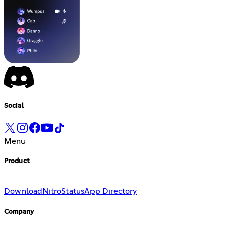
Social
Menu
Product
Download
Nitro
Status
App Directory
Company