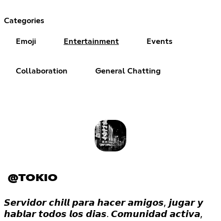
Categories
Emoji
Entertainment
Events
Collaboration
General Chatting
@TOKIO
𝙎𝙚𝙧𝙫𝙞𝙙𝙤𝙧 𝙘𝙝𝙞𝙡𝙡 𝙥𝙖𝙧𝙖 𝙝𝙖𝙘𝙚𝙧 𝙖𝙢𝙞𝙜𝙤𝙨, 𝙟𝙪𝙜𝙖𝙧 𝙮
𝙝𝙖𝙗𝙡𝙖𝙧 𝙩𝙤𝙙𝙤𝙨 𝙡𝙤𝙨 𝙙𝙞𝙖𝙨. 𝘾𝙤𝙢𝙪𝙣𝙞𝙙𝙖𝙙 𝙖𝙘𝙩𝙞𝙫𝙖,