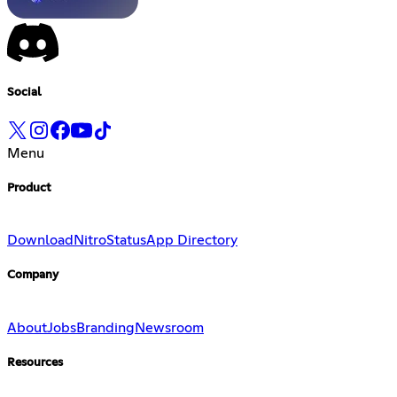
Social
Menu
Product
Download
Nitro
Status
App Directory
Company
About
Jobs
Branding
Newsroom
Resources