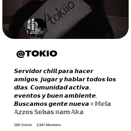
@TOKIO
𝙎𝙚𝙧𝙫𝙞𝙙𝙤𝙧 𝙘𝙝𝙞𝙡𝙡 𝙥𝙖𝙧𝙖 𝙝𝙖𝙘𝙚𝙧
𝙖𝙢𝙞𝙜𝙤𝙨, 𝙟𝙪𝙜𝙖𝙧 𝙮 𝙝𝙖𝙗𝙡𝙖𝙧 𝙩𝙤𝙙𝙤𝙨 𝙡𝙤𝙨
𝙙𝙞𝙖𝙨. 𝘾𝙤𝙢𝙪𝙣𝙞𝙙𝙖𝙙 𝙖𝙘𝙩𝙞𝙫𝙖,
𝙚𝙫𝙚𝙣𝙩𝙤𝙨 𝙮 𝙗𝙪𝙚𝙣 𝙖𝙢𝙗𝙞𝙚𝙣𝙩𝙚.
𝘽𝙪𝙨𝙘𝙖𝙢𝙤𝙨 𝙜𝙚𝙣𝙩𝙚 𝙣𝙪𝙚𝙫𝙖 ⌗ 𝕄𝕖𝕝𝕒
𝔸𝕫𝕫𝕠𝕤 𝕊𝕖𝕓𝕒𝕤 ℍ𝕒𝕞 𝔸𝕜𝕒
268 Online
2,947 Members