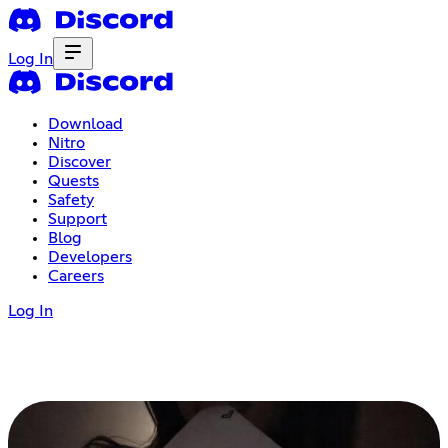
Log In
Download
Nitro
Discover
Quests
Safety
Support
Blog
Developers
Careers
Log In