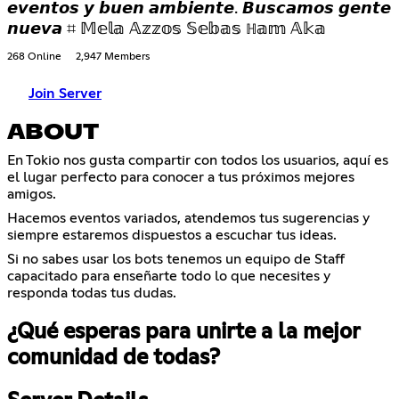
𝙚𝙫𝙚𝙣𝙩𝙤𝙨 𝙮 𝙗𝙪𝙚𝙣 𝙖𝙢𝙗𝙞𝙚𝙣𝙩𝙚. 𝘽𝙪𝙨𝙘𝙖𝙢𝙤𝙨 𝙜𝙚𝙣𝙩𝙚
𝙣𝙪𝙚𝙫𝙖 ⌗ 𝕄𝕖𝕝𝕒 𝔸𝕫𝕫𝕠𝕤 𝕊𝕖𝕓𝕒𝕤 ℍ𝕒𝕞 𝔸𝕜𝕒
268 Online
2,947 Members
Join Server
ABOUT
En Tokio nos gusta compartir con todos los usuarios, aquí es
el lugar perfecto para conocer a tus próximos mejores
amigos.
Hacemos eventos variados, atendemos tus sugerencias y
siempre estaremos dispuestos a escuchar tus ideas.
Si no sabes usar los bots tenemos un equipo de Staff
capacitado para enseñarte todo lo que necesites y
responda todas tus dudas.
¿Qué esperas para unirte a la mejor
comunidad de todas?