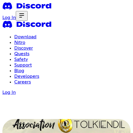
Log In
Download
Nitro
Discover
Quests
Safety
Support
Blog
Developers
Careers
Log In