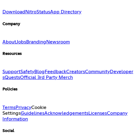
Download
Nitro
Status
App Directory
Company
About
Jobs
Branding
Newsroom
Resources
Support
Safety
Blog
Feedback
Creators
Community
Developer
s
Quests
Official 3rd Party Merch
Policies
Terms
Privacy
Cookie
Settings
Guidelines
Acknowledgements
Licenses
Company
Information
Social