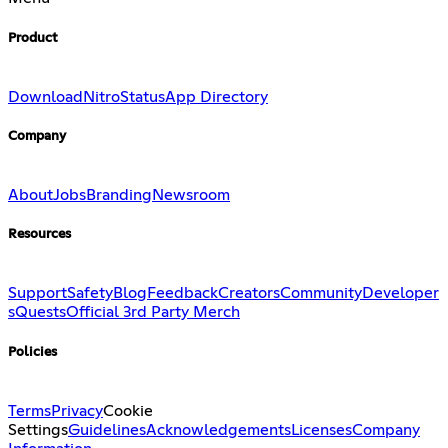
Product
Download
Nitro
Status
App Directory
Company
About
Jobs
Branding
Newsroom
Resources
Support
Safety
Blog
Feedback
Creators
Community
Developer
s
Quests
Official 3rd Party Merch
Policies
Terms
Privacy
Cookie
Settings
Guidelines
Acknowledgements
Licenses
Company