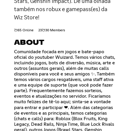
Stars, Genshin Impact). De uma olhada
também nos robux e gamepass(es) da
Wiz Store!
7,165 Online
237,130 Members
ABOUT
Comunidade focada em jogos e bate-papo
oficial do youtuber Wuizard. Temos vários chats,
incluindo jogos, bots de diversão, música, arte e
outros (assuntos gerais), além de muitas calls
disponíveis para você e seus amigos ✨. Também
temos vários cargos resgatáveis, uma staff ativa
e uma equipe de suporte (que você pode fazer
parte). Frequentemente fazemos sorteios,
eventos e atualizações no servidor. Ficaríamos
muito felizes de tê-lo aqui; sinta-se a vontade
para entrar e participar ❤. Além das categorias
de eventos e as principais, temos categorias
(chats e calls) para: Roblox (Blox Fruits, King
Legacy, Dead Rails, Ninja Time, Blue Lock Rivals
geral), outros Jogos (Brawl Stars, Genshin