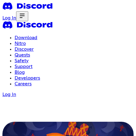
Log In
Download
Nitro
Discover
Quests
Safety
Support
Blog
Developers
Careers
Log In