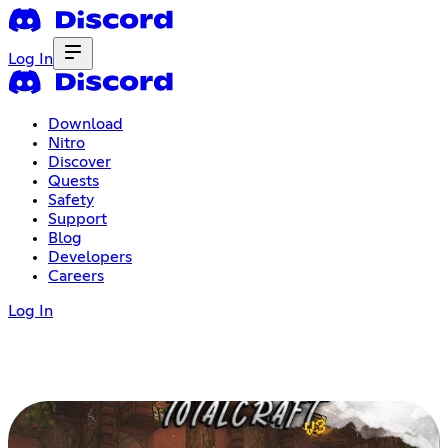
Log In
Download
Nitro
Discover
Quests
Safety
Support
Blog
Developers
Careers
Log In