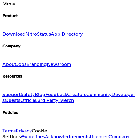
Menu
Product
Download
Nitro
Status
App Directory
Company
About
Jobs
Branding
Newsroom
Resources
Support
Safety
Blog
Feedback
Creators
Community
Developer
s
Quests
Official 3rd Party Merch
Policies
Terms
Privacy
Cookie
Settings
Guidelines
Acknowledgements
Licenses
Company