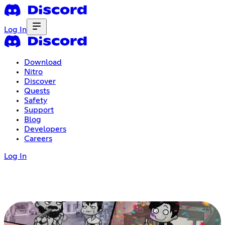
Log In
Download
Nitro
Discover
Quests
Safety
Support
Blog
Developers
Careers
Log In