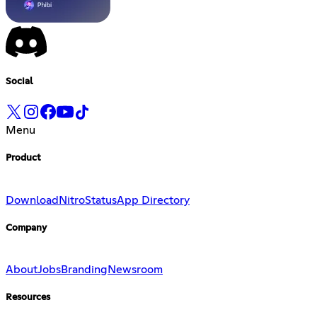
Social
Menu
Product
Download
Nitro
Status
App Directory
Company
About
Jobs
Branding
Newsroom
Resources