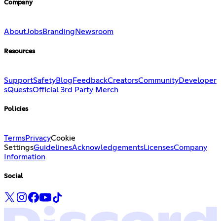
Company
About
Jobs
Branding
Newsroom
Resources
Support
Safety
Blog
Feedback
Creators
Community
Developer
s
Quests
Official 3rd Party Merch
Policies
Terms
Privacy
Cookie
Settings
Guidelines
Acknowledgements
Licenses
Company
Information
Social