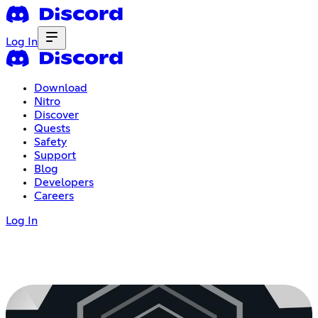
Log In
Download
Nitro
Discover
Quests
Safety
Support
Blog
Developers
Careers
Log In