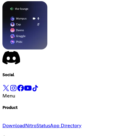
Social
Menu
Product
Download
Nitro
Status
App Directory