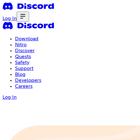
Log In
Download
Nitro
Discover
Quests
Safety
Support
Blog
Developers
Careers
Log In