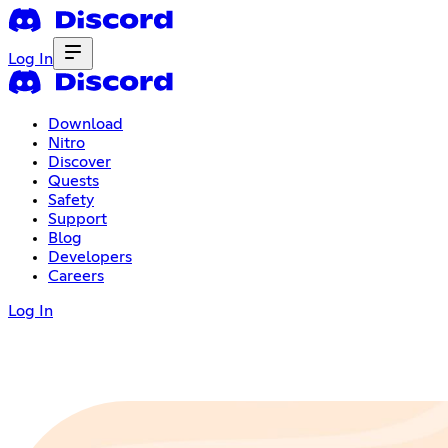
Log In
Download
Nitro
Discover
Quests
Safety
Support
Blog
Developers
Careers
Log In