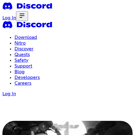
Log In
Download
Nitro
Discover
Quests
Safety
Support
Blog
Developers
Careers
Log In