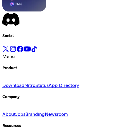
Social
Menu
Product
Download
Nitro
Status
App Directory
Company
About
Jobs
Branding
Newsroom
Resources