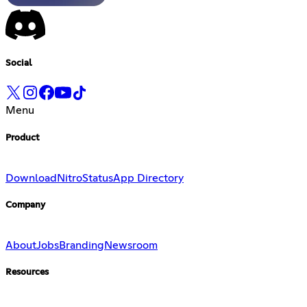
Social
Menu
Product
Download
Nitro
Status
App Directory
Company
About
Jobs
Branding
Newsroom
Resources