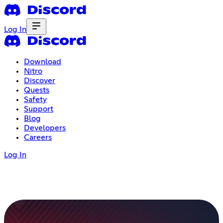
Log In
Download
Nitro
Discover
Quests
Safety
Support
Blog
Developers
Careers
Log In