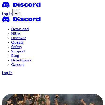
Log In
Download
Nitro
Discover
Quests
Safety
Support
Blog
Developers
Careers
Log In