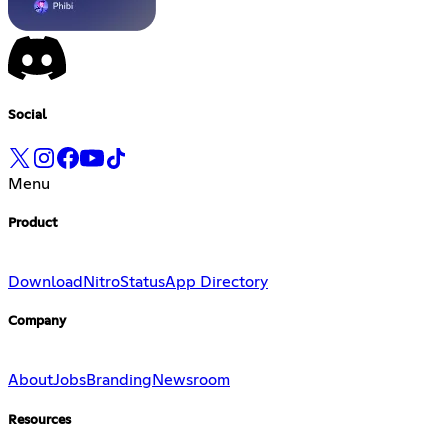
Social
Menu
Product
Download
Nitro
Status
App Directory
Company
About
Jobs
Branding
Newsroom
Resources