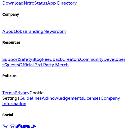
Download
Nitro
Status
App Directory
Company
About
Jobs
Branding
Newsroom
Resources
Support
Safety
Blog
Feedback
Creators
Community
Developer
s
Quests
Official 3rd Party Merch
Policies
Terms
Privacy
Cookie
Settings
Guidelines
Acknowledgements
Licenses
Company
Information
Social