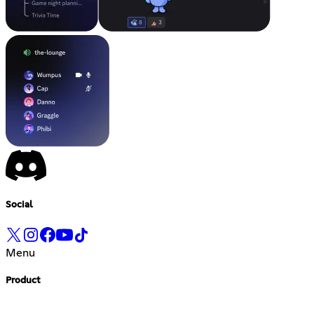
Social
Menu
Product