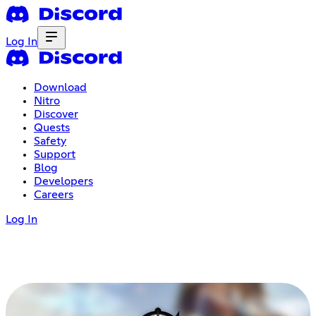
Log In
Download
Nitro
Discover
Quests
Safety
Support
Blog
Developers
Careers
Log In