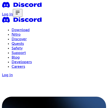
Log In
Download
Nitro
Discover
Quests
Safety
Support
Blog
Developers
Careers
Log In