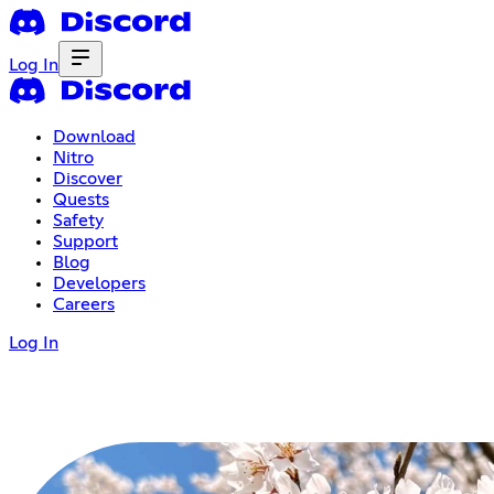
Log In
Download
Nitro
Discover
Quests
Safety
Support
Blog
Developers
Careers
Log In