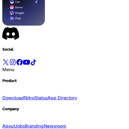
Social
Menu
Product
Download
Nitro
Status
App Directory
Company
About
Jobs
Branding
Newsroom