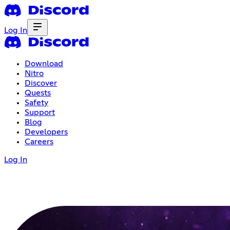
Log In
Download
Nitro
Discover
Quests
Safety
Support
Blog
Developers
Careers
Log In