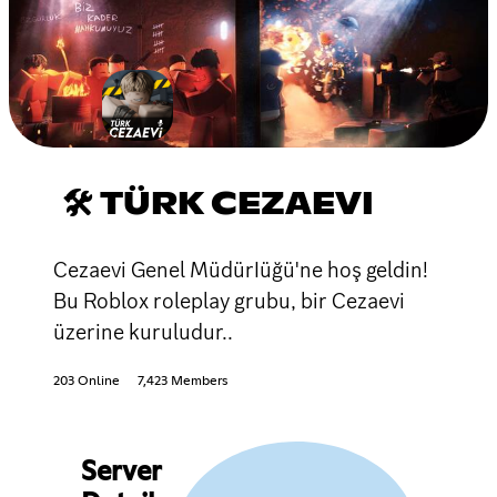
🛠 TÜRK CEZAEVI
Cezaevi Genel MüdürIüğü'ne hoş geldin!
Bu Roblox roleplay grubu, bir Cezaevi
üzerine kuruludur..
203 Online
7,423 Members
Server