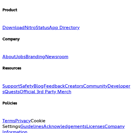
Product
Download
Nitro
Status
App Directory
Company
About
Jobs
Branding
Newsroom
Resources
Support
Safety
Blog
Feedback
Creators
Community
Developer
s
Quests
Official 3rd Party Merch
Policies
Terms
Privacy
Cookie
Settings
Guidelines
Acknowledgements
Licenses
Company
Information