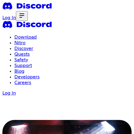
Log In
Download
Nitro
Discover
Quests
Safety
Support
Blog
Developers
Careers
Log In