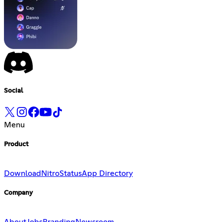
Social
Menu
Product
Download
Nitro
Status
App Directory
Company