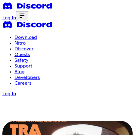
Log In
Download
Nitro
Discover
Quests
Safety
Support
Blog
Developers
Careers
Log In