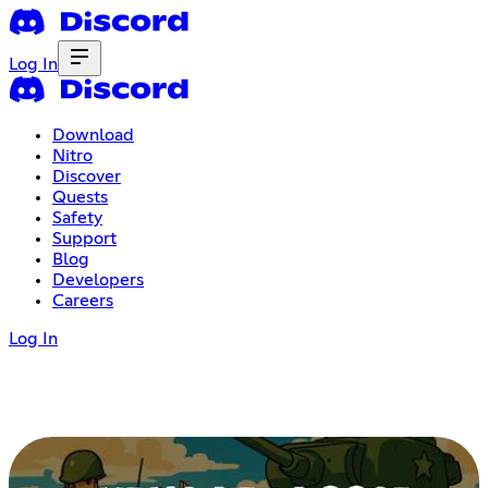
Log In
Download
Nitro
Discover
Quests
Safety
Support
Blog
Developers
Careers
Log In