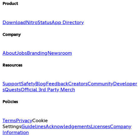
Product
Download
Nitro
Status
App Directory
Company
About
Jobs
Branding
Newsroom
Resources
Support
Safety
Blog
Feedback
Creators
Community
Developer
s
Quests
Official 3rd Party Merch
Policies
Terms
Privacy
Cookie
Settings
Guidelines
Acknowledgements
Licenses
Company
Information