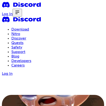
Log In
Download
Nitro
Discover
Quests
Safety
Support
Blog
Developers
Careers
Log In