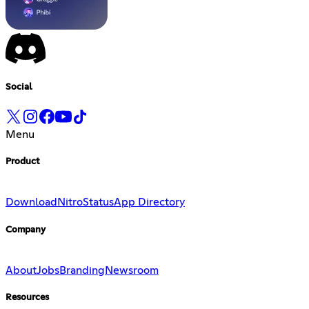
Social
Menu
Product
Download
Nitro
Status
App Directory
Company
About
Jobs
Branding
Newsroom
Resources