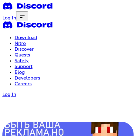
Log In
Download
Nitro
Discover
Quests
Safety
Support
Blog
Developers
Careers
Log In