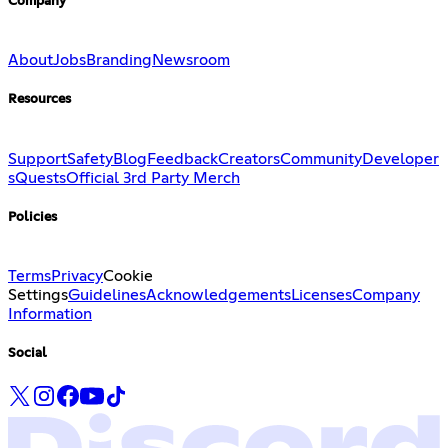
Company
About
Jobs
Branding
Newsroom
Resources
Support
Safety
Blog
Feedback
Creators
Community
Developer
s
Quests
Official 3rd Party Merch
Policies
Terms
Privacy
Cookie
Settings
Guidelines
Acknowledgements
Licenses
Company
Information
Social