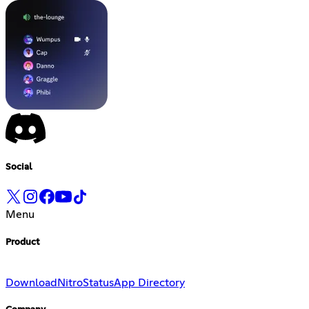
Social
Menu
Product
Download
Nitro
Status
App Directory