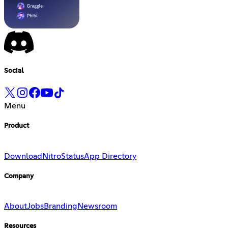
Social
Menu
Product
Download
Nitro
Status
App Directory
Company
About
Jobs
Branding
Newsroom
Resources