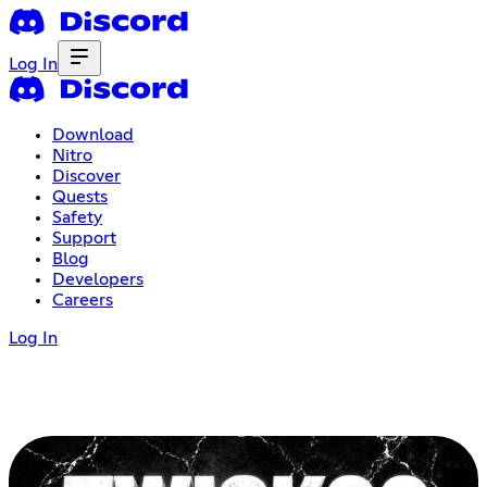
Log In
Download
Nitro
Discover
Quests
Safety
Support
Blog
Developers
Careers
Log In