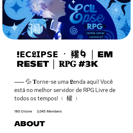
!𝗘𝗖𝕷𝗜𝗣𝗦𝗘 ㆍ 䝔🌀 │ EM
RESET │ 𝐑𝐏𝐆 #3K
⸺ 💦 𝐓orne-se uma 𝕷enda aqui! Você
está no melhor servidor de RPG Livre de
todos os tempos! ﹙ 䝔 ﹚
180 Online
3,045 Members
ABOUT