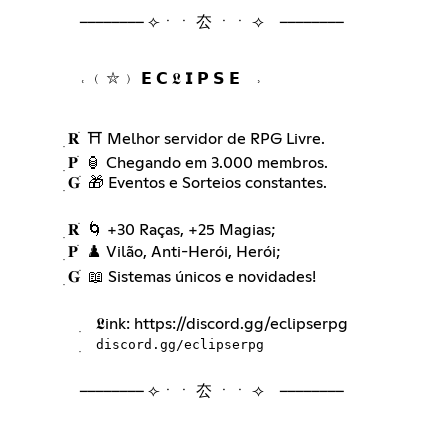
⠀
⠀ ⠀ ⟣ㆍㆍ 厺 ㆍㆍ ⟢ ⠀ ⠀
˓ ﹙⛥﹚ 𝗘 𝗖 𝕷 𝗜 𝗣 𝗦 𝗘⠀ ˒
⠀ ׅ 𝐑 ׁ ⛩️ Melhor servidor de RPG Livre.
⠀ ׅ 𝐏 ׁ 🏮 Chegando em 3.000 membros.
⠀ ׅ 𝐆 ׁ 🎁 Eventos e Sorteios constantes.
⠀ ׅ 𝐑 ׁ 🌀 +30 Raças, +25 Magias;
⠀ ׅ 𝐏 ׁ ♟️ Vilão, Anti-Herói, Herói;
⠀ ׅ 𝐆 ׁ 📖 Sistemas únicos e novidades!
⠀ ⠀ ׅ ⠀𝕷ink:
https://discord.gg/eclipserpg
⠀ ⠀ ׅ ⠀
discord.gg/eclipserpg
⠀ ⠀ ⟣ㆍㆍ 厺 ㆍㆍ ⟢ ⠀ ⠀
⠀