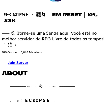
!𝗘𝗖𝕷𝗜𝗣𝗦𝗘 ㆍ 䝔🌀 │ EM RESET │ 𝐑𝐏𝐆
#3K
⸺ 💦 𝐓orne-se uma 𝕷enda aqui! Você está no
melhor servidor de RPG Livre de todos os tempos!
﹙ 䝔 ﹚
180 Online
3,045 Members
Join Server
ABOUT
⠀
⠀ ⠀ ⟣ㆍㆍ 厺 ㆍㆍ ⟢ ⠀ ⠀
˓ ﹙⛥﹚ 𝗘 𝗖 𝕷 𝗜 𝗣 𝗦 𝗘⠀ ˒