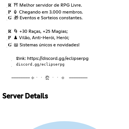
⠀ ׅ 𝐑 ׁ ⛩️ Melhor servidor de RPG Livre.
⠀ ׅ 𝐏 ׁ 🏮 Chegando em 3.000 membros.
⠀ ׅ 𝐆 ׁ 🎁 Eventos e Sorteios constantes.
⠀ ׅ 𝐑 ׁ 🌀 +30 Raças, +25 Magias;
⠀ ׅ 𝐏 ׁ ♟️ Vilão, Anti-Herói, Herói;
⠀ ׅ 𝐆 ׁ 📖 Sistemas únicos e novidades!
⠀ ⠀ ׅ ⠀𝕷ink:
https://discord.gg/eclipserpg
⠀ ⠀ ׅ ⠀
discord.gg/eclipserpg
⠀ ⠀ ⟣ㆍㆍ 厺 ㆍㆍ ⟢ ⠀ ⠀
⠀
Server Details