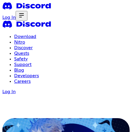
Log In
Download
Nitro
Discover
Quests
Safety
Support
Blog
Developers
Careers
Log In