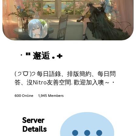
ㆍ" 邂逅 . +
( ੭˙ᗜ˙)੭ 每日語錄、排版簡約、每日問
答、沒Nitro友善空間. 歡迎加入噢～・
600 Online
1,945 Members
Server
Details