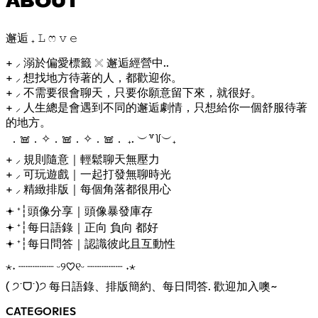
ABOUT
邂逅 ₊ 𝙻 ෆ 𝚟 𝚎
+ ⸝ 溺於偏愛標籤 𓏴 邂逅經營中..
+ ⸝ 想找地方待著的人，都歡迎你。
+ ⸝ 不需要很會聊天，只要你願意留下來，就很好。
+ ⸝ 人生總是會遇到不同的邂逅劇情，只想給你一個舒服待著
的地方。
ㅤㅤㅤㅤ ．𖠌．✧．𖠌．✧．𖠌． ₊. ︶꒷꒦︶₊
+ ⸝ 規則隨意｜輕鬆聊天無壓力
+ ⸝ 可玩遊戲｜一起打發無聊時光
+ ⸝ 精緻排版｜每個角落都很用心
𖥔 ⁺┆頭像分享｜頭像暴發庫存
𖥔 ⁺┆每日語錄｜正向 負向 都好
𖥔 ⁺┆每日問答｜認識彼此且互動性
︎⋆˖ ┈︎┈︎┈︎┈┈︎ ᵕ୨♡︎୧ᵕ ┈︎┈︎┈︎┈┈︎ ˖⋆
( ੭˙ᗜ˙)੭ 每日語錄、排版簡約、每日問答. 歡迎加入噢~
CATEGORIES