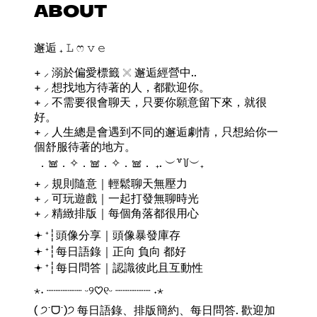
ABOUT
邂逅 ₊ 𝙻 ෆ 𝚟 𝚎
+ ⸝ 溺於偏愛標籤 𓏴 邂逅經營中..
+ ⸝ 想找地方待著的人，都歡迎你。
+ ⸝ 不需要很會聊天，只要你願意留下來，就很
好。
+ ⸝ 人生總是會遇到不同的邂逅劇情，只想給你一
個舒服待著的地方。
ㅤㅤㅤㅤ ．𖠌．✧．𖠌．✧．𖠌． ₊. ︶꒷꒦︶₊
+ ⸝ 規則隨意｜輕鬆聊天無壓力
+ ⸝ 可玩遊戲｜一起打發無聊時光
+ ⸝ 精緻排版｜每個角落都很用心
𖥔 ⁺┆頭像分享｜頭像暴發庫存
𖥔 ⁺┆每日語錄｜正向 負向 都好
𖥔 ⁺┆每日問答｜認識彼此且互動性
︎⋆˖ ┈︎┈︎┈︎┈┈︎ ᵕ୨♡︎୧ᵕ ┈︎┈︎┈︎┈┈︎ ˖⋆
( ੭˙ᗜ˙)੭ 每日語錄、排版簡約、每日問答. 歡迎加