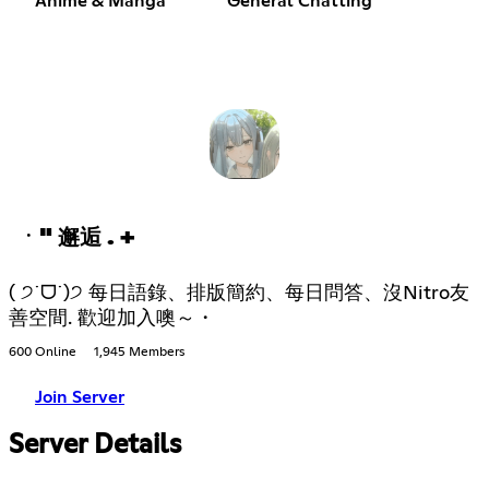
Anime & Manga
General Chatting
ㆍ" 邂逅 . +
( ੭˙ᗜ˙)੭ 每日語錄、排版簡約、每日問答、沒Nitro友
善空間. 歡迎加入噢～・
600 Online
1,945 Members
Join Server
Server Details