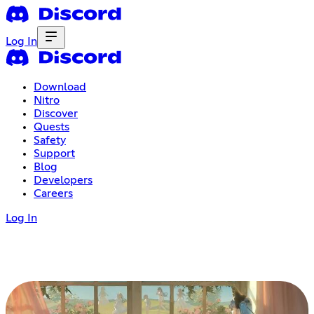
Log In
Download
Nitro
Discover
Quests
Safety
Support
Blog
Developers
Careers
Log In