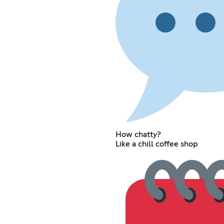
How chatty?
Like a chill coffee shop