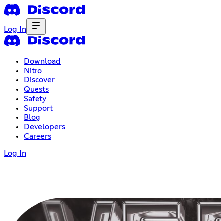
Log In
Download
Nitro
Discover
Quests
Safety
Support
Blog
Developers
Careers
Log In