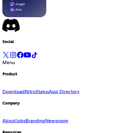
Social
Menu
Product
Download
Nitro
Status
App Directory
Company
About
Jobs
Branding
Newsroom
Resources