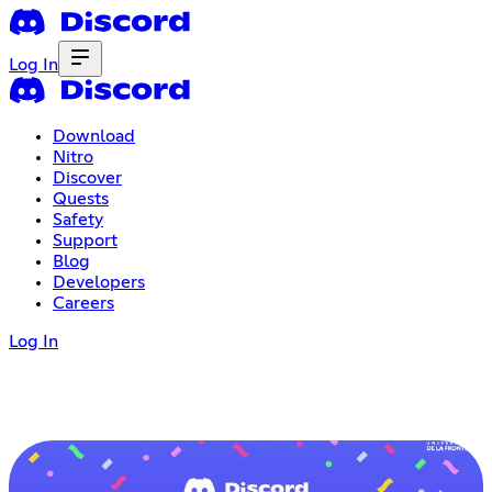
Log In
Download
Nitro
Discover
Quests
Safety
Support
Blog
Developers
Careers
Log In