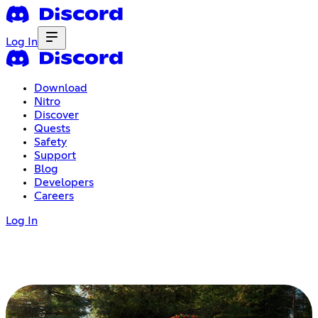
Log In
Download
Nitro
Discover
Quests
Safety
Support
Blog
Developers
Careers
Log In