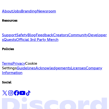
About
Jobs
Branding
Newsroom
Resources
Support
Safety
Blog
Feedback
Creators
Community
Developer
s
Quests
Official 3rd Party Merch
Policies
Terms
Privacy
Cookie
Settings
Guidelines
Acknowledgements
Licenses
Company
Information
Social