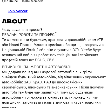
1,187 Online
16,862 Members
Join Server
ABOUT
Чому саме наш проект?
РЕАЛЬНІ РОБОТИ ТА ПРОФЕСІЇ
Ти можеш стати будь-ким, працювати далекобійником АТБ
або Нової Пошти. Можеш присікати бандитів, працюючи в
Національній Поліції або піти служити в ЗСУ. У тебе буде
величезний вибір як робот-початківців, так і серйозних
професій таких як: ДСНС, СБУ.
ВІТЧИЗНЯНІ ТА ІМПОРТНІ АВТОМОБІЛІ
Ми додали понад 400 моделей автомобілів. У грі ти
знайдеш будь-який автомобіль, від вітчизняних українських
автомобілів: ЗАЗ, КрАЗ, ЛАЗ до високоякісних
європейських, японських та американських. Після покупки
авто тобі теж буде чим зайнятися, тому що будь-який
автомобіль у грі можна затюнінгувати, ти можеш купити
нові диски, затонувати і навіть змінювати характеристики
двигуна.