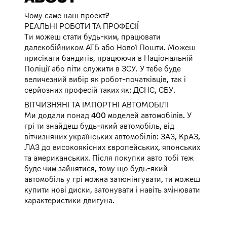
Чому саме наш проект?
РЕАЛЬНІ РОБОТИ ТА ПРОФЕСІЇ
Ти можеш стати будь-ким, працювати
далекобійником АТБ або Нової Пошти. Можеш
присікати бандитів, працюючи в Національній
Поліції або піти служити в ЗСУ. У тебе буде
величезний вибір як робот-початківців, так і
серйозних професій таких як: ДСНС, СБУ.
ВІТЧИЗНЯНІ ТА ІМПОРТНІ АВТОМОБІЛІ
Ми додали понад 400 моделей автомобілів. У
грі ти знайдеш будь-який автомобіль, від
вітчизняних українських автомобілів: ЗАЗ, КрАЗ,
ЛАЗ до високоякісних європейських, японських
та американських. Після покупки авто тобі теж
буде чим зайнятися, тому що будь-який
автомобіль у грі можна затюнінгувати, ти можеш
купити нові диски, затонувати і навіть змінювати
характеристики двигуна.