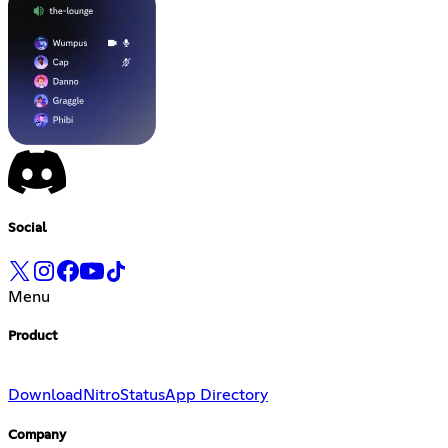
Social
Menu
Product
Download
Nitro
Status
App Directory
Company