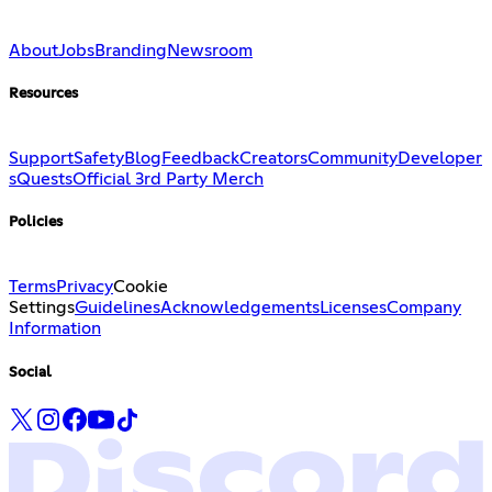
About
Jobs
Branding
Newsroom
Resources
Support
Safety
Blog
Feedback
Creators
Community
Developer
s
Quests
Official 3rd Party Merch
Policies
Terms
Privacy
Cookie
Settings
Guidelines
Acknowledgements
Licenses
Company
Information
Social