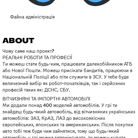
Файна адміністрація
ABOUT
Чому саме наш проект?
РЕАЛЬНІ РОБОТИ ТА ПРОФЕСІЇ
Ти можеш стати будь-ким, працювати далекобійником АТБ
або Нової Пошти. Можеш присікати бандитів, працюючи в
Національній Поліції або піти служити в ЗСУ. У тебе буде
величезний вибір як робот-початківців, так і серйозних
професій таких як: ДСНС, СБУ.
ВІТЧИЗНЯНІ ТА ІМПОРТНІ АВТОМОБІЛІ
Ми додали понад 400 моделей автомобілів. У грі ти
знайдеш будь-який автомобіль, від вітчизняних українських
автомобілів: ЗАЗ, КрАЗ, ЛАЗ до високоякісних
європейських, японських та американських. Після покупки
авто тобі теж буде чим зайнятися, тому що будь-який
автомобіль у грі можна затюнінгувати, ти можеш купити