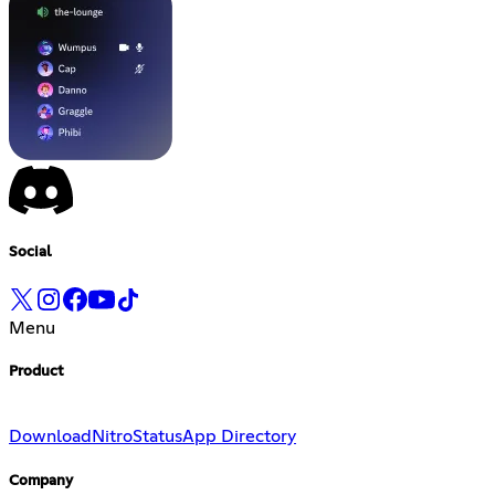
Social
Menu
Product
Download
Nitro
Status
App Directory
Company