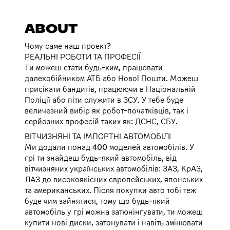
ABOUT
Чому саме наш проект?
РЕАЛЬНІ РОБОТИ ТА ПРОФЕСІЇ
Ти можеш стати будь-ким, працювати
далекобійником АТБ або Нової Пошти. Можеш
присікати бандитів, працюючи в Національній
Поліції або піти служити в ЗСУ. У тебе буде
величезний вибір як робот-початківців, так і
серйозних професій таких як: ДСНС, СБУ.
ВІТЧИЗНЯНІ ТА ІМПОРТНІ АВТОМОБІЛІ
Ми додали понад 400 моделей автомобілів. У
грі ти знайдеш будь-який автомобіль, від
вітчизняних українських автомобілів: ЗАЗ, КрАЗ,
ЛАЗ до високоякісних європейських, японських
та американських. Після покупки авто тобі теж
буде чим зайнятися, тому що будь-який
автомобіль у грі можна затюнінгувати, ти можеш
купити нові диски, затонувати і навіть змінювати