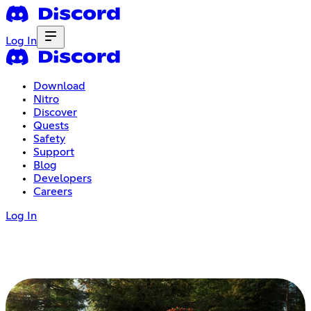
Log In
Download
Nitro
Discover
Quests
Safety
Support
Blog
Developers
Careers
Log In