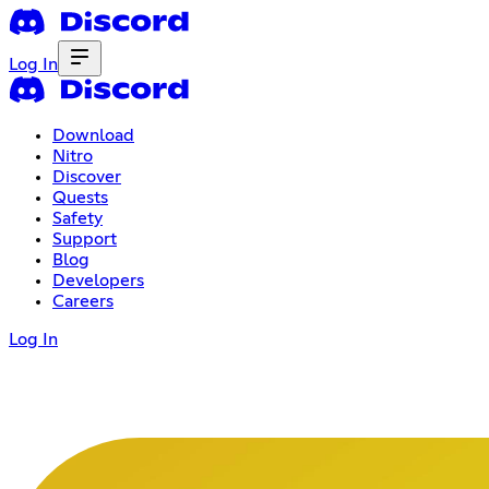
Log In
Download
Nitro
Discover
Quests
Safety
Support
Blog
Developers
Careers
Log In