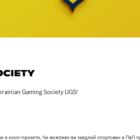
OCIETY
rainian Gaming Society UGS!
гри в кооп-проекти. Чи можливо ви заядлий спортсмен в ПвП п