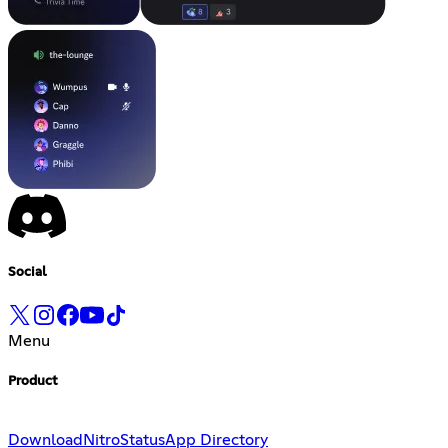
Social
Menu
Product
Download
Nitro
Status
App Directory