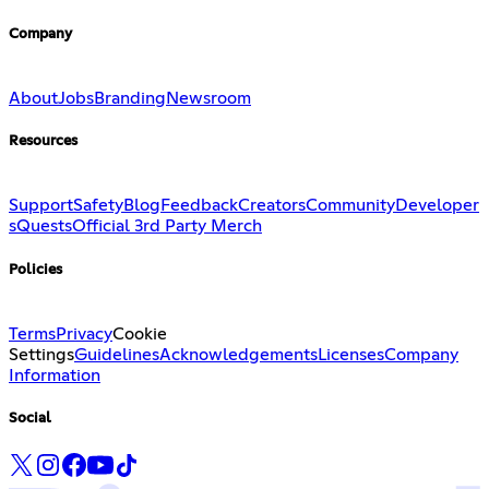
Company
About
Jobs
Branding
Newsroom
Resources
Support
Safety
Blog
Feedback
Creators
Community
Developer
s
Quests
Official 3rd Party Merch
Policies
Terms
Privacy
Cookie
Settings
Guidelines
Acknowledgements
Licenses
Company
Information
Social