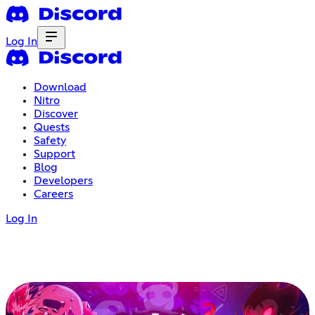
Log In
Download
Nitro
Discover
Quests
Safety
Support
Blog
Developers
Careers
Log In