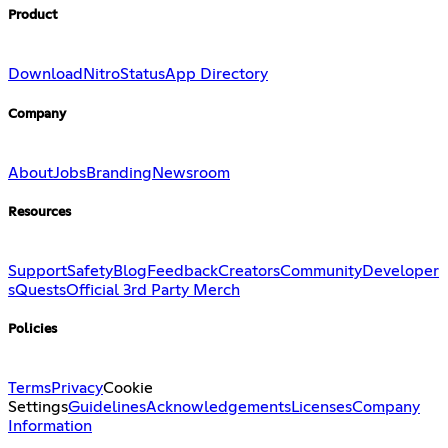
Product
Download
Nitro
Status
App Directory
Company
About
Jobs
Branding
Newsroom
Resources
Support
Safety
Blog
Feedback
Creators
Community
Developer
s
Quests
Official 3rd Party Merch
Policies
Terms
Privacy
Cookie
Settings
Guidelines
Acknowledgements
Licenses
Company
Information