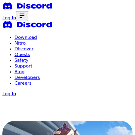
Log In
Download
Nitro
Discover
Quests
Safety
Support
Blog
Developers
Careers
Log In