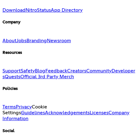
Download
Nitro
Status
App Directory
Company
About
Jobs
Branding
Newsroom
Resources
Support
Safety
Blog
Feedback
Creators
Community
Developer
s
Quests
Official 3rd Party Merch
Policies
Terms
Privacy
Cookie
Settings
Guidelines
Acknowledgements
Licenses
Company
Information
Social