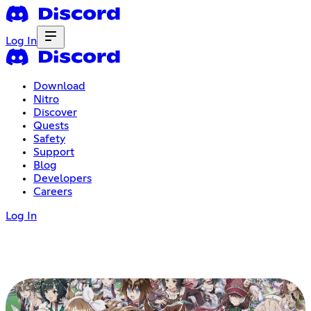
Log In
Download
Nitro
Discover
Quests
Safety
Support
Blog
Developers
Careers
Log In