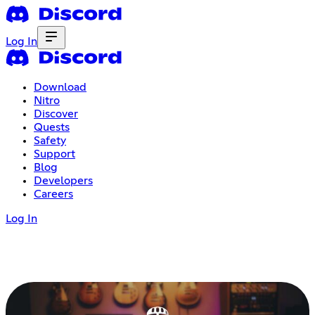
Log In
Download
Nitro
Discover
Quests
Safety
Support
Blog
Developers
Careers
Log In