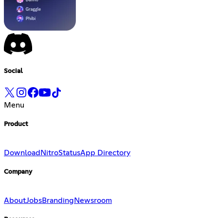
Social
Menu
Product
Download
Nitro
Status
App Directory
Company
About
Jobs
Branding
Newsroom