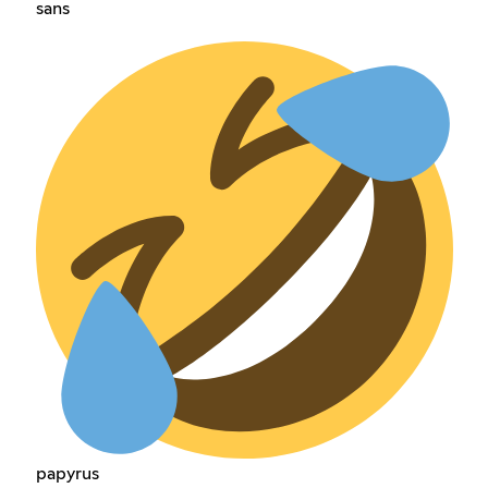
sans‎ ‎ ‎‎
papyrus‎ ‎