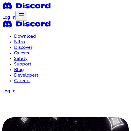
Log In
Download
Nitro
Discover
Quests
Safety
Support
Blog
Developers
Careers
Log In