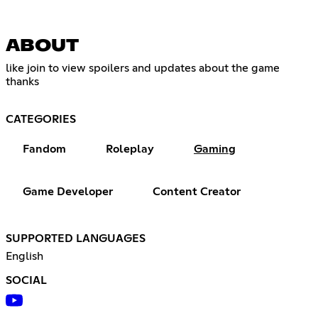
ABOUT
like join to view spoilers and updates about the game
thanks ‎ ‎ ‎ ‎ ‎ ‎ ‎ ‎ ‎ ‎ ‎ ‎ ‎ ‎ ‎ ‎ ‎ ‎ ‎ ‎ ‎ ‎ ‎ ‎ ‎ ‎ ‎ ‎ ‎ ‎ ‎ ‎ ‎ ‎ ‎ ‎ ‎ ‎ ‎ ‎ ‎ ‎ ‎ ‎ ‎ ‎ ‎ ‎ ‎ ‎ ‎ ‎ ‎ ‎ ‎ ‎ ‎ ‎ ‎ ‎ ‎ ‎ ‎ ‎ ‎ ‎ ‎ ‎ ‎ ‎ ‎ ‎ ‎ ‎ ‎ ‎ ‎ ‎ ‎ ‎ ‎ ‎ ‎ ‎ ‎ ‎ ‎ ‎ ‎ ‎ ‎ ‎ ‎ ‎ ‎ ‎
‎ ‎ ‎ ‎ ‎ ‎ ‎ ‎ ‎ ‎ ‎ ‎ ‎ ‎ ‎ ‎ ‎ ‎ ‎ ‎ ‎ ‎ ‎ ‎ ‎ ‎ ‎ ‎ ‎ ‎ ‎ ‎ ‎ ‎ ‎ ‎ ‎ ‎ ‎
CATEGORIES
Fandom
Roleplay
Gaming
Game Developer
Content Creator
SUPPORTED LANGUAGES
English
SOCIAL