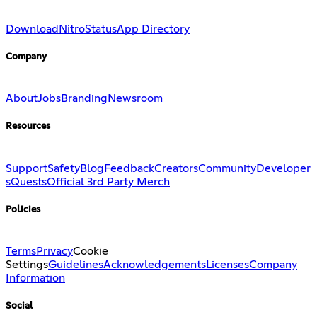
Download
Nitro
Status
App Directory
Company
About
Jobs
Branding
Newsroom
Resources
Support
Safety
Blog
Feedback
Creators
Community
Developer
s
Quests
Official 3rd Party Merch
Policies
Terms
Privacy
Cookie
Settings
Guidelines
Acknowledgements
Licenses
Company
Information
Social