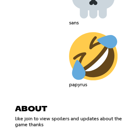
sans‎ ‎ ‎‎
papyrus‎ ‎
ABOUT
like join to view spoilers and updates about the
game thanks ‎ ‎ ‎ ‎ ‎ ‎ ‎ ‎ ‎ ‎ ‎ ‎ ‎ ‎ ‎ ‎ ‎ ‎ ‎ ‎ ‎ ‎ ‎ ‎ ‎ ‎ ‎ ‎ ‎ ‎ ‎ ‎ ‎ ‎ ‎ ‎ ‎ ‎ ‎ ‎ ‎ ‎ ‎ ‎ ‎ ‎ ‎ ‎ ‎ ‎ ‎ ‎ ‎ ‎ ‎ ‎ ‎ ‎ ‎ ‎ ‎ ‎ ‎ ‎ ‎
‎ ‎ ‎ ‎ ‎ ‎ ‎ ‎ ‎ ‎ ‎ ‎ ‎ ‎ ‎ ‎ ‎ ‎ ‎ ‎ ‎ ‎ ‎ ‎ ‎ ‎ ‎ ‎ ‎ ‎ ‎ ‎ ‎ ‎ ‎ ‎ ‎ ‎ ‎ ‎ ‎ ‎ ‎ ‎ ‎ ‎ ‎ ‎ ‎ ‎ ‎ ‎ ‎ ‎ ‎ ‎ ‎ ‎ ‎ ‎ ‎ ‎ ‎ ‎ ‎ ‎ ‎ ‎ ‎ ‎