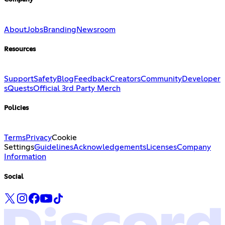
About
Jobs
Branding
Newsroom
Resources
Support
Safety
Blog
Feedback
Creators
Community
Developer
s
Quests
Official 3rd Party Merch
Policies
Terms
Privacy
Cookie
Settings
Guidelines
Acknowledgements
Licenses
Company
Information
Social