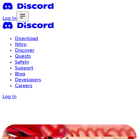
Log In
Download
Nitro
Discover
Quests
Safety
Support
Blog
Developers
Careers
Log In