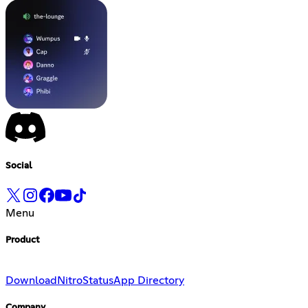
Social
Menu
Product
Download
Nitro
Status
App Directory
Company