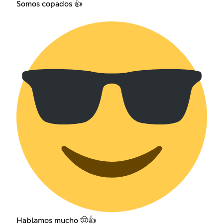
Somos copados 👍
Hablamos mucho 🤠👍