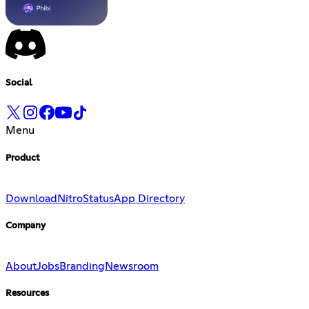
Social
Menu
Product
Download
Nitro
Status
App Directory
Company
About
Jobs
Branding
Newsroom
Resources