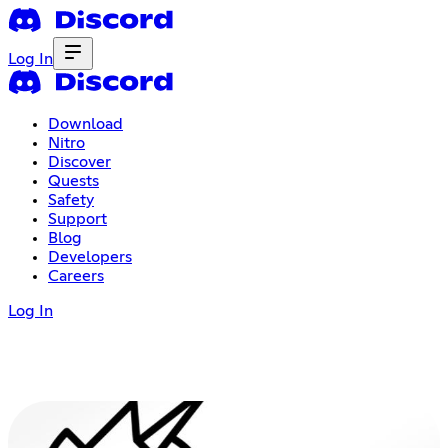
Log In
Download
Nitro
Discover
Quests
Safety
Support
Blog
Developers
Careers
Log In